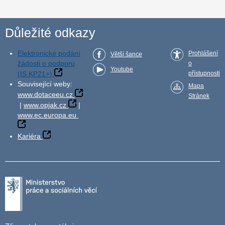
Důležité odkazy
Elektronické podání
Prohlášení
Větší šance
žádosti o podporu
o
Youtube
(IS KP21+)
přístupnosti
Související weby:
Mapa
www.dotaceeu.cz
Stránek
|
www.opjak.cz
|
www.ec.europa.eu
Kariéra