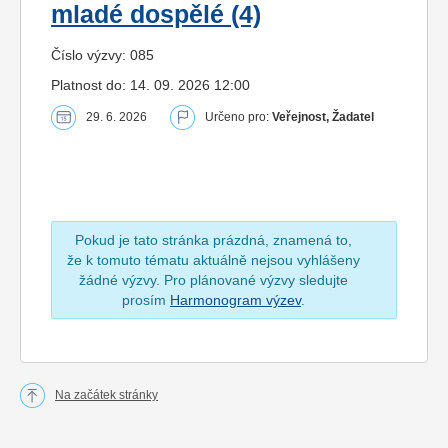
mladé dospělé (4)
Číslo výzvy: 085
Platnost do: 14. 09. 2026 12:00
29. 6. 2026
Určeno pro:
Veřejnost, Žadatel
Pokud je tato stránka prázdná, znamená to,
že k tomuto tématu aktuálně nejsou vyhlášeny
žádné výzvy. Pro plánované výzvy sledujte
prosím
Harmonogram výzev
.
Na začátek stránky