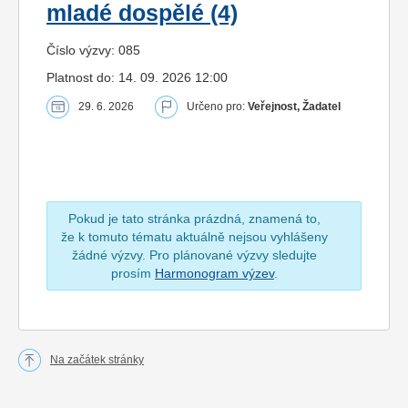
mladé dospělé (4)
Číslo výzvy: 085
Platnost do: 14. 09. 2026 12:00
29. 6. 2026
Určeno pro:
Veřejnost, Žadatel
Pokud je tato stránka prázdná, znamená to,
že k tomuto tématu aktuálně nejsou vyhlášeny
žádné výzvy. Pro plánované výzvy sledujte
prosím
Harmonogram výzev
.
Na začátek stránky