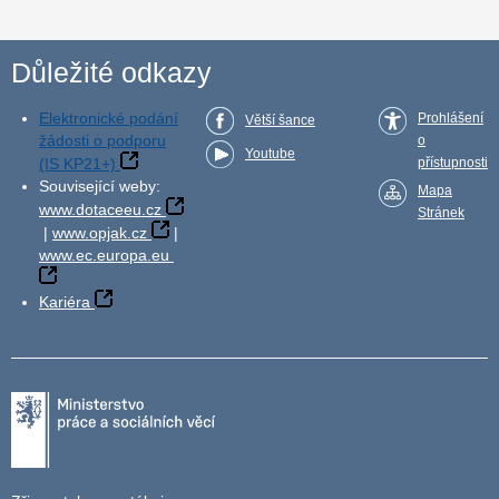
Důležité odkazy
Elektronické podání
Prohlášení
Větší šance
žádosti o podporu
o
Youtube
(IS KP21+)
přístupnosti
Související weby:
Mapa
www.dotaceeu.cz
Stránek
|
www.opjak.cz
|
www.ec.europa.eu
Kariéra