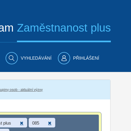
ram
Zaměstnanost plus
VYHLEDÁVÁNÍ
PŘIHLÁŠENÍ
piny osob - aktuální výzvy
t plus
085