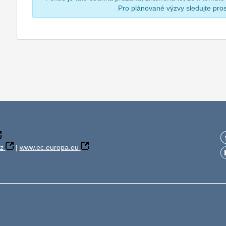
Pro plánované výzvy sledujte pr
z
|
www.ec.europa.eu