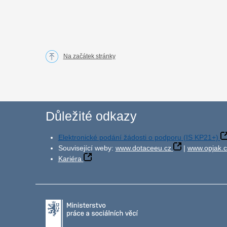
Na začátek stránky
Důležité odkazy
Elektronické podání žádosti o podporu (IS KP21+)
Související weby:
www.dotaceeu.cz
|
www.opjak.c
Kariéra