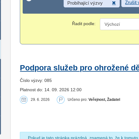
Zrušit
Probíhající výzvy
Řadit podle:
Podpora služeb pro ohrožené dět
Číslo výzvy: 085
Platnost do: 14. 09. 2026 12:00
29. 6. 2026
Určeno pro:
Veřejnost, Žadatel
Pokud je tato stránka prázdná, znamená to, že k tomuto