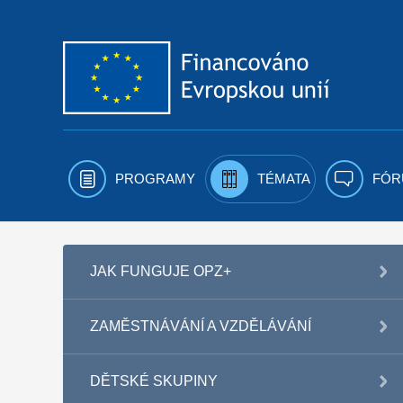
Přejít k obsahu
PROGRAMY
TÉMATA
FÓR
JAK FUNGUJE OPZ+
ZAMĚSTNÁVÁNÍ A VZDĚLÁVÁNÍ
DĚTSKÉ SKUPINY