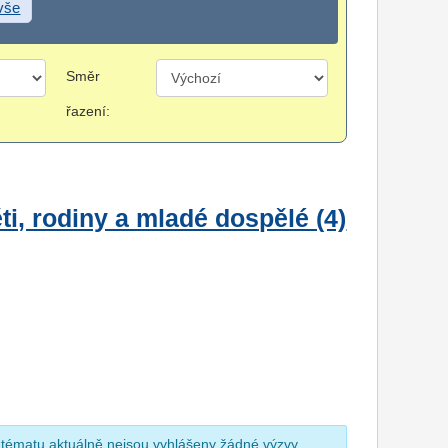
 vše
Směr
řazení:
i, rodiny a mladé dospělé (4)
 tématu aktuálně nejsou vyhlášeny žádné výzvy.