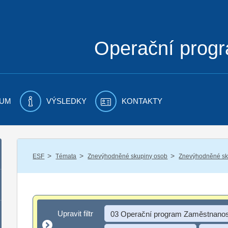
Operační prog
UM
VÝSLEDKY
KONTAKTY
/
/
/
ESF
Témata
Znevýhodněné skupiny osob
Znevýhodněné sku
Upravit filtr
Upravit filtr
03 Operační program Zaměstnanos