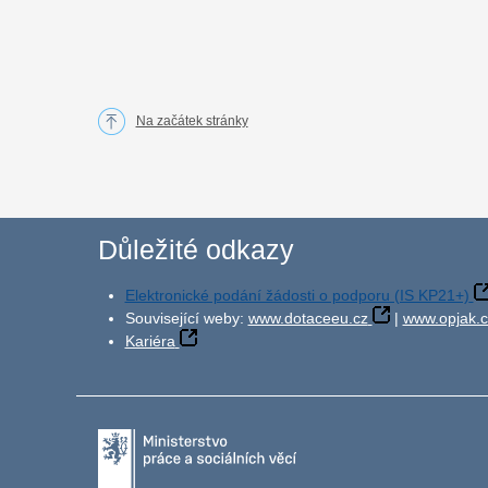
Na začátek stránky
Důležité odkazy
Elektronické podání žádosti o podporu (IS KP21+)
Související weby:
www.dotaceeu.cz
|
www.opjak.c
Kariéra