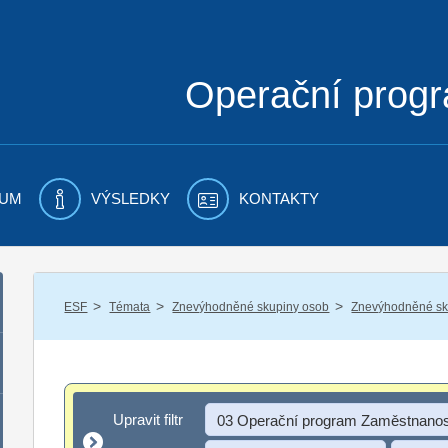
Operační prog
UM
VÝSLEDKY
KONTAKTY
/
/
/
ESF
Témata
Znevýhodněné skupiny osob
Znevýhodněné sku
Upravit filtr
Upravit filtr
03 Operační program Zaměstnanos