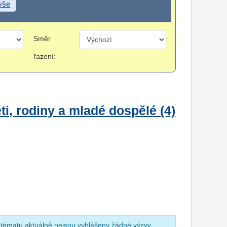
 vše
Směr
řazení:
i, rodiny a mladé dospělé (4)
 tématu aktuálně nejsou vyhlášeny žádné výzvy.