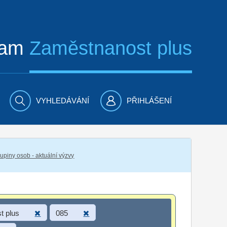
ram
Zaměstnanost plus
VYHLEDÁVÁNÍ
PŘIHLÁŠENÍ
piny osob - aktuální výzvy
t plus
085