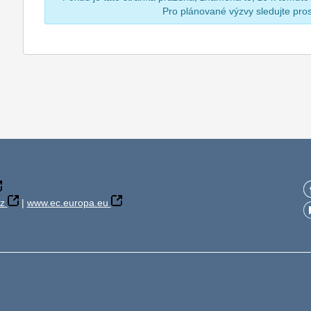
Pro plánované výzvy sledujte pr
z
|
www.ec.europa.eu