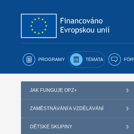
Přejít k obsahu
PROGRAMY
TÉMATA
FÓR
JAK FUNGUJE OPZ+
ZAMĚSTNÁVÁNÍ A VZDĚLÁVÁNÍ
DĚTSKÉ SKUPINY