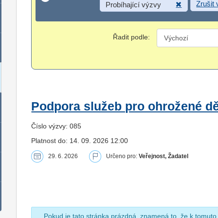
Zrušit
Probíhající výzvy
Řadit podle:
Podpora služeb pro ohrožené dět
Číslo výzvy: 085
Platnost do: 14. 09. 2026 12:00
29. 6. 2026
Určeno pro:
Veřejnost, Žadatel
Pokud je tato stránka prázdná, znamená to, že k tomuto