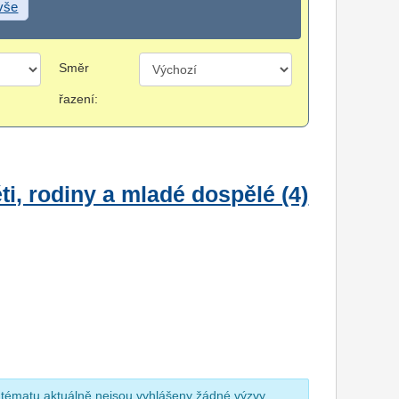
 vše
Směr
řazení:
i, rodiny a mladé dospělé (4)
 tématu aktuálně nejsou vyhlášeny žádné výzvy.