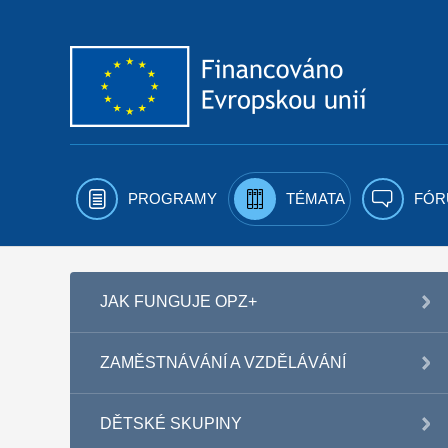
Přejít k obsahu
PROGRAMY
TÉMATA
FÓR
JAK FUNGUJE OPZ+
ZAMĚSTNÁVÁNÍ A VZDĚLÁVÁNÍ
DĚTSKÉ SKUPINY