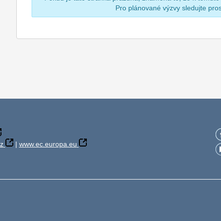
Pro plánované výzvy sledujte pr
z
|
www.ec.europa.eu