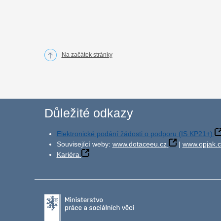
Na začátek stránky
Důležité odkazy
Elektronické podání žádosti o podporu (IS KP21+)
Související weby:
www.dotaceeu.cz
|
www.opjak.c
Kariéra