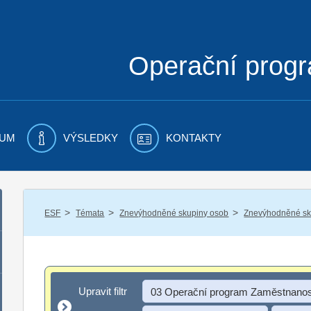
Operační prog
UM
VÝSLEDKY
KONTAKTY
/
/
/
ESF
Témata
Znevýhodněné skupiny osob
Znevýhodněné sku
Upravit filtr
Upravit filtr
03 Operační program Zaměstnanos