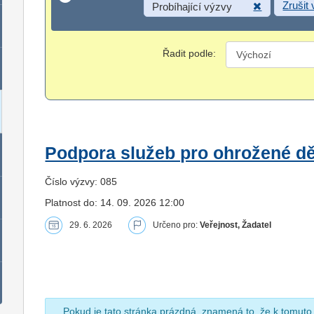
Zrušit
Probíhající výzvy
Řadit podle:
Podpora služeb pro ohrožené dět
Číslo výzvy: 085
Platnost do: 14. 09. 2026 12:00
29. 6. 2026
Určeno pro:
Veřejnost, Žadatel
Pokud je tato stránka prázdná, znamená to, že k tomuto