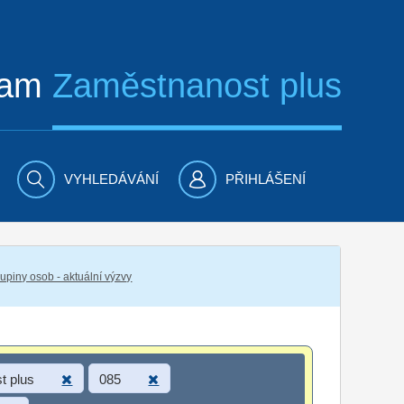
ram
Zaměstnanost plus
VYHLEDÁVÁNÍ
PŘIHLÁŠENÍ
piny osob - aktuální výzvy
t plus
085