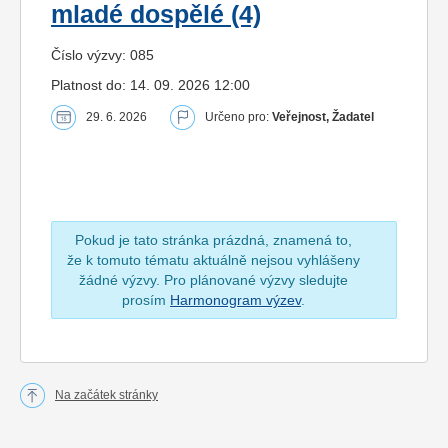
mladé dospělé (4)
Číslo výzvy: 085
Platnost do: 14. 09. 2026 12:00
29. 6. 2026
Určeno pro:
Veřejnost, Žadatel
Pokud je tato stránka prázdná, znamená to,
že k tomuto tématu aktuálně nejsou vyhlášeny
žádné výzvy. Pro plánované výzvy sledujte
prosím
Harmonogram výzev
.
Na začátek stránky