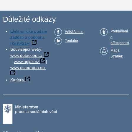
Důležité odkazy
Elektronické podání
Prohlášení
Větší šance
žádosti o podporu
o
Youtube
(IS KP21+)
přístupnosti
Související weby:
Mapa
www.dotaceeu.cz
Stránek
|
www.opjak.cz
|
www.ec.europa.eu
Kariéra