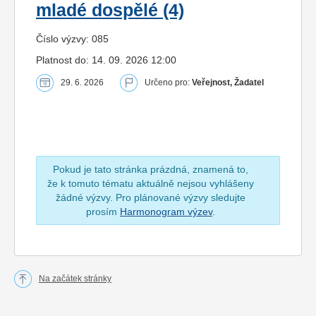
mladé dospělé (4)
Číslo výzvy: 085
Platnost do: 14. 09. 2026 12:00
29. 6. 2026
Určeno pro:
Veřejnost, Žadatel
Pokud je tato stránka prázdná, znamená to,
že k tomuto tématu aktuálně nejsou vyhlášeny
žádné výzvy. Pro plánované výzvy sledujte
prosím
Harmonogram výzev
.
Na začátek stránky