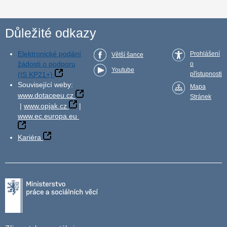
Důležité odkazy
Elektronické podání
Prohlášení
Větší šance
žádosti o podporu
o
Youtube
(IS KP21+)
přístupnosti
Související weby:
Mapa
www.dotaceeu.cz
Stránek
|
www.opjak.cz
|
www.ec.europa.eu
Kariéra