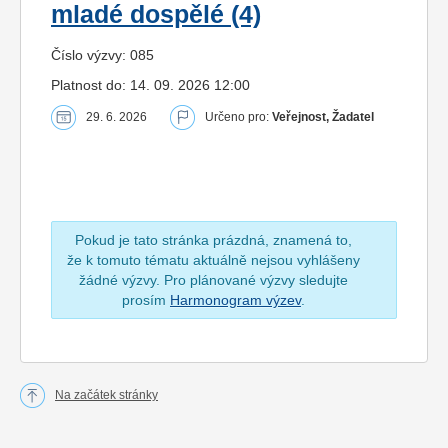
mladé dospělé (4)
Číslo výzvy: 085
Platnost do: 14. 09. 2026 12:00
29. 6. 2026
Určeno pro:
Veřejnost, Žadatel
Pokud je tato stránka prázdná, znamená to,
že k tomuto tématu aktuálně nejsou vyhlášeny
žádné výzvy. Pro plánované výzvy sledujte
prosím
Harmonogram výzev
.
Na začátek stránky