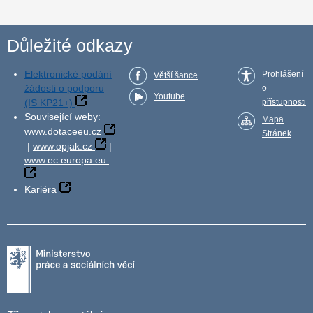
Důležité odkazy
Elektronické podání
Prohlášení
Větší šance
žádosti o podporu
o
Youtube
(IS KP21+)
přístupnosti
Související weby:
Mapa
www.dotaceeu.cz
Stránek
|
www.opjak.cz
|
www.ec.europa.eu
Kariéra