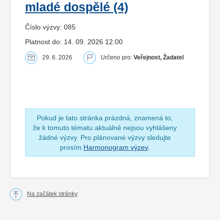
mladé dospělé (4)
Číslo výzvy: 085
Platnost do: 14. 09. 2026 12:00
29. 6. 2026
Určeno pro:
Veřejnost, Žadatel
Pokud je tato stránka prázdná, znamená to,
že k tomuto tématu aktuálně nejsou vyhlášeny
žádné výzvy. Pro plánované výzvy sledujte
prosím
Harmonogram výzev
.
Na začátek stránky