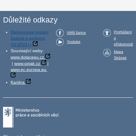
Důležité odkazy
Elektronické podání
Prohlášení
Větší šance
žádosti o podporu
o
Youtube
(IS KP21+)
přístupnosti
Související weby:
Mapa
www.dotaceeu.cz
Stránek
|
www.opjak.cz
|
www.ec.europa.eu
Kariéra