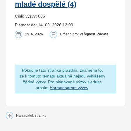
mladé dospělé (4)
Číslo výzvy: 085
Platnost do: 14. 09. 2026 12:00
29. 6. 2026
Určeno pro:
Veřejnost, Žadatel
Pokud je tato stránka prázdná, znamená to,
že k tomuto tématu aktuálně nejsou vyhlášeny
žádné výzvy. Pro plánované výzvy sledujte
prosím
Harmonogram výzev
.
Na začátek stránky