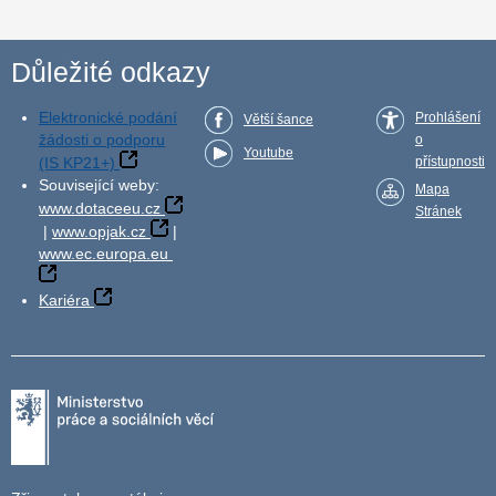
Důležité odkazy
Elektronické podání
Prohlášení
Větší šance
žádosti o podporu
o
Youtube
(IS KP21+)
přístupnosti
Související weby:
Mapa
www.dotaceeu.cz
Stránek
|
www.opjak.cz
|
www.ec.europa.eu
Kariéra