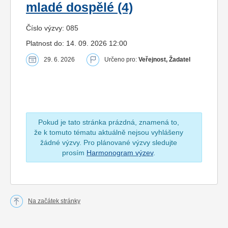
mladé dospělé (4)
Číslo výzvy: 085
Platnost do: 14. 09. 2026 12:00
29. 6. 2026
Určeno pro:
Veřejnost, Žadatel
Pokud je tato stránka prázdná, znamená to,
že k tomuto tématu aktuálně nejsou vyhlášeny
žádné výzvy. Pro plánované výzvy sledujte
prosím
Harmonogram výzev
.
Na začátek stránky