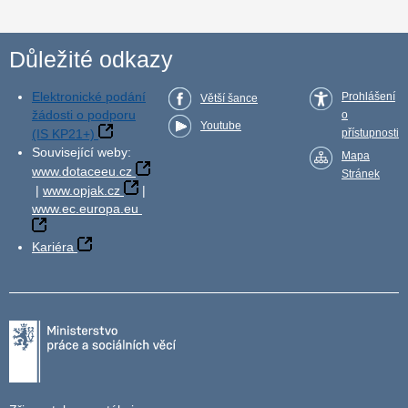
Důležité odkazy
Elektronické podání
Prohlášení
Větší šance
žádosti o podporu
o
Youtube
(IS KP21+)
přístupnosti
Související weby:
Mapa
www.dotaceeu.cz
Stránek
|
www.opjak.cz
|
www.ec.europa.eu
Kariéra