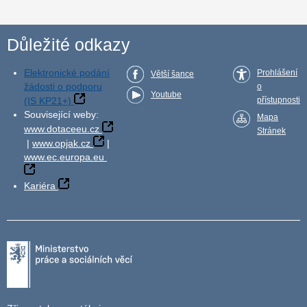
Důležité odkazy
Elektronické podání
Prohlášení
Větší šance
žádosti o podporu
o
Youtube
(IS KP21+)
přístupnosti
Související weby:
Mapa
www.dotaceeu.cz
Stránek
|
www.opjak.cz
|
www.ec.europa.eu
Kariéra