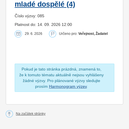
mladé dospělé (4)
Číslo výzvy: 085
Platnost do: 14. 09. 2026 12:00
29. 6. 2026
Určeno pro:
Veřejnost, Žadatel
Pokud je tato stránka prázdná, znamená to,
že k tomuto tématu aktuálně nejsou vyhlášeny
žádné výzvy. Pro plánované výzvy sledujte
prosím
Harmonogram výzev
.
Na začátek stránky