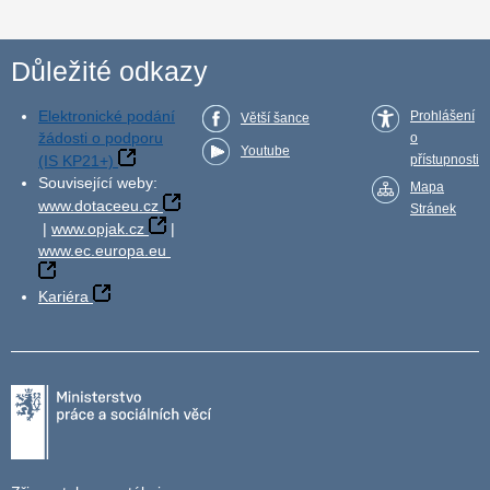
Důležité odkazy
Elektronické podání
Prohlášení
Větší šance
žádosti o podporu
o
Youtube
(IS KP21+)
přístupnosti
Související weby:
Mapa
www.dotaceeu.cz
Stránek
|
www.opjak.cz
|
www.ec.europa.eu
Kariéra