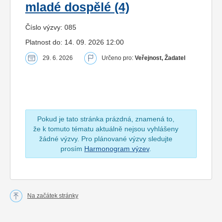
mladé dospělé (4)
Číslo výzvy: 085
Platnost do: 14. 09. 2026 12:00
29. 6. 2026
Určeno pro:
Veřejnost, Žadatel
Pokud je tato stránka prázdná, znamená to,
že k tomuto tématu aktuálně nejsou vyhlášeny
žádné výzvy. Pro plánované výzvy sledujte
prosím
Harmonogram výzev
.
Na začátek stránky