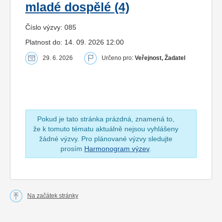
mladé dospělé (4)
Číslo výzvy: 085
Platnost do: 14. 09. 2026 12:00
29. 6. 2026
Určeno pro:
Veřejnost, Žadatel
Pokud je tato stránka prázdná, znamená to,
že k tomuto tématu aktuálně nejsou vyhlášeny
žádné výzvy. Pro plánované výzvy sledujte
prosím
Harmonogram výzev
.
Na začátek stránky