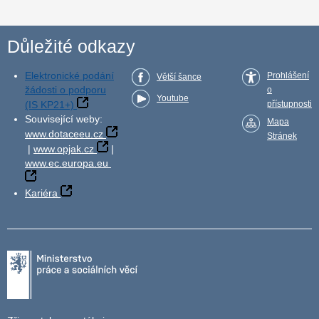
Důležité odkazy
Elektronické podání
Prohlášení
Větší šance
žádosti o podporu
o
Youtube
(IS KP21+)
přístupnosti
Související weby:
Mapa
www.dotaceeu.cz
Stránek
|
www.opjak.cz
|
www.ec.europa.eu
Kariéra