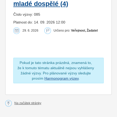
mladé dospělé (4)
Číslo výzvy: 085
Platnost do: 14. 09. 2026 12:00
29. 6. 2026
Určeno pro:
Veřejnost, Žadatel
Pokud je tato stránka prázdná, znamená to,
že k tomuto tématu aktuálně nejsou vyhlášeny
žádné výzvy. Pro plánované výzvy sledujte
prosím
Harmonogram výzev
.
Na začátek stránky