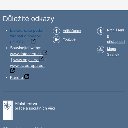
Důležité odkazy
Elektronické podání
Prohlášení
Větší šance
žádosti o podporu
o
Youtube
(IS KP21+)
přístupnosti
Související weby:
Mapa
www.dotaceeu.cz
Stránek
|
www.opjak.cz
|
www.ec.europa.eu
Kariéra