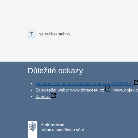
Na začátek stránky
Důležité odkazy
Elektronické podání žádosti o podporu (IS KP21+)
Související weby:
www.dotaceeu.cz
|
www.opjak.c
Kariéra