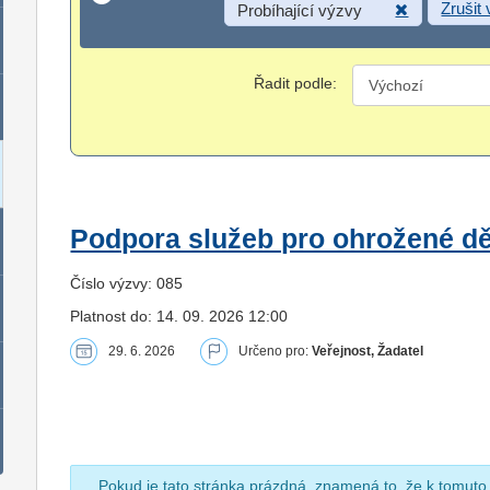
Zrušit
Probíhající výzvy
Řadit podle:
Podpora služeb pro ohrožené dět
Číslo výzvy: 085
Platnost do: 14. 09. 2026 12:00
29. 6. 2026
Určeno pro:
Veřejnost, Žadatel
Pokud je tato stránka prázdná, znamená to, že k tomuto