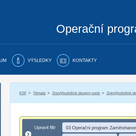
Operační prog
UM
VÝSLEDKY
KONTAKTY
/
/
/
ESF
Témata
Znevýhodněné skupiny osob
Znevýhodněné sku
Upravit filtr
Upravit filtr
03 Operační program Zaměstnanos