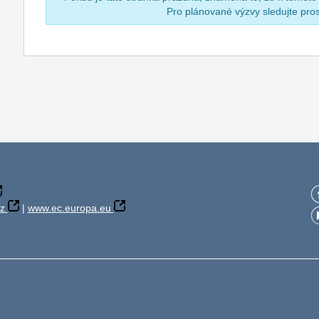
Pro plánované výzvy sledujte pr
z
|
www.ec.europa.eu