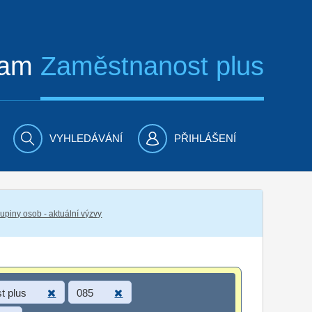
ram
Zaměstnanost plus
VYHLEDÁVÁNÍ
PŘIHLÁŠENÍ
piny osob - aktuální výzvy
t plus
085