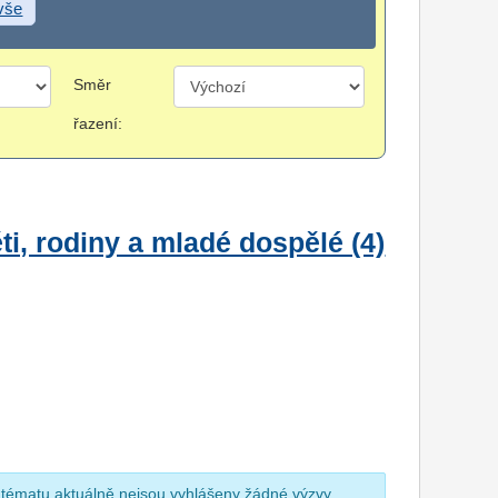
 vše
Směr
řazení:
i, rodiny a mladé dospělé (4)
 tématu aktuálně nejsou vyhlášeny žádné výzvy.