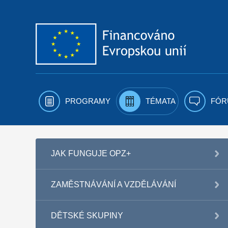
Přejít k obsahu
PROGRAMY
TÉMATA
FÓR
JAK FUNGUJE OPZ+
ZAMĚSTNÁVÁNÍ A VZDĚLÁVÁNÍ
DĚTSKÉ SKUPINY