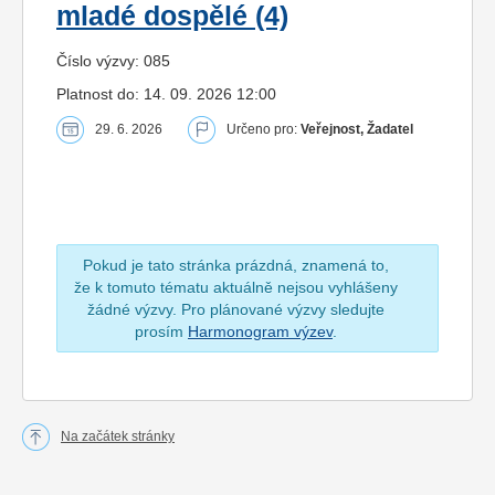
mladé dospělé (4)
Číslo výzvy: 085
Platnost do: 14. 09. 2026 12:00
29. 6. 2026
Určeno pro:
Veřejnost, Žadatel
Pokud je tato stránka prázdná, znamená to,
že k tomuto tématu aktuálně nejsou vyhlášeny
žádné výzvy. Pro plánované výzvy sledujte
prosím
Harmonogram výzev
.
Na začátek stránky