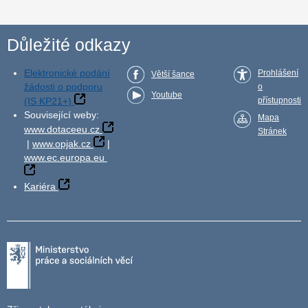
Důležité odkazy
Elektronické podání
Prohlášení
Větší šance
žádosti o podporu
o
Youtube
(IS KP21+)
přístupnosti
Související weby:
Mapa
www.dotaceeu.cz
Stránek
|
www.opjak.cz
|
www.ec.europa.eu
Kariéra