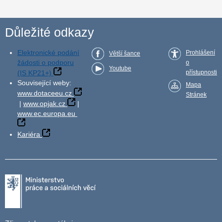
Důležité odkazy
Elektronické podání
Prohlášení
Větší šance
žádosti o podporu
o
Youtube
(IS KP21+)
přístupnosti
Související weby:
Mapa
www.dotaceeu.cz
Stránek
|
www.opjak.cz
|
www.ec.europa.eu
Kariéra