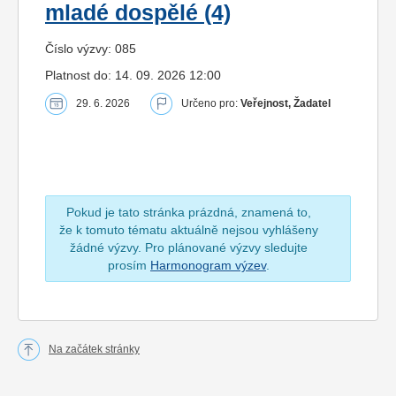
mladé dospělé (4)
Číslo výzvy: 085
Platnost do: 14. 09. 2026 12:00
29. 6. 2026
Určeno pro:
Veřejnost, Žadatel
Pokud je tato stránka prázdná, znamená to,
že k tomuto tématu aktuálně nejsou vyhlášeny
žádné výzvy. Pro plánované výzvy sledujte
prosím
Harmonogram výzev
.
Na začátek stránky