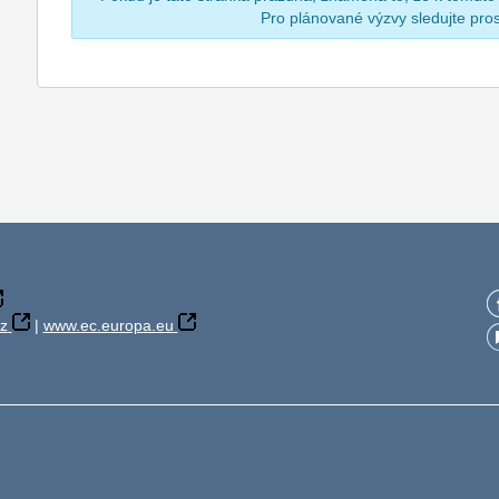
Pro plánované výzvy sledujte pr
z
|
www.ec.europa.eu