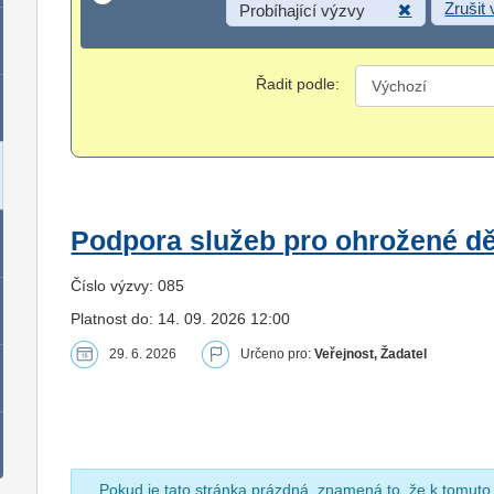
Zrušit
Probíhající výzvy
Řadit podle:
Podpora služeb pro ohrožené dět
Číslo výzvy: 085
Platnost do: 14. 09. 2026 12:00
29. 6. 2026
Určeno pro:
Veřejnost, Žadatel
Pokud je tato stránka prázdná, znamená to, že k tomuto