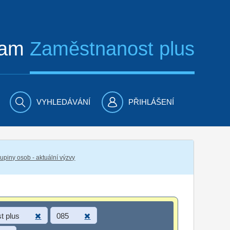
ram
Zaměstnanost plus
VYHLEDÁVÁNÍ
PŘIHLÁŠENÍ
piny osob - aktuální výzvy
t plus
085