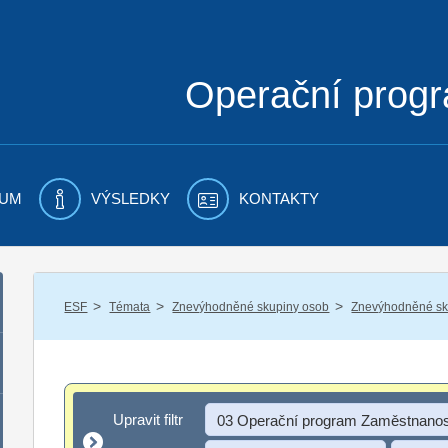
Operační prog
UM
VÝSLEDKY
KONTAKTY
/
/
/
ESF
Témata
Znevýhodněné skupiny osob
Znevýhodněné sku
Upravit filtr
Upravit filtr
03 Operační program Zaměstnanos