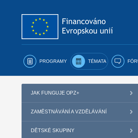
Přejít k obsahu
PROGRAMY
TÉMATA
FÓR
JAK FUNGUJE OPZ+
ZAMĚSTNÁVÁNÍ A VZDĚLÁVÁNÍ
DĚTSKÉ SKUPINY