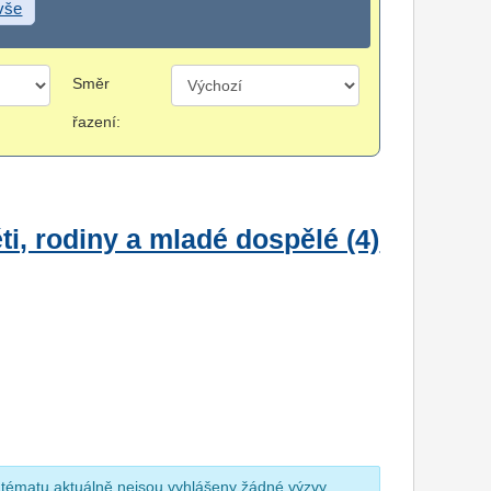
 vše
Směr
řazení:
i, rodiny a mladé dospělé (4)
 tématu aktuálně nejsou vyhlášeny žádné výzvy.