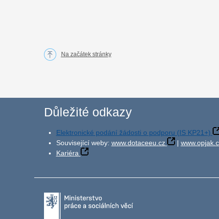
Na začátek stránky
Důležité odkazy
Elektronické podání žádosti o podporu (IS KP21+)
Související weby:
www.dotaceeu.cz
|
www.opjak.c
Kariéra