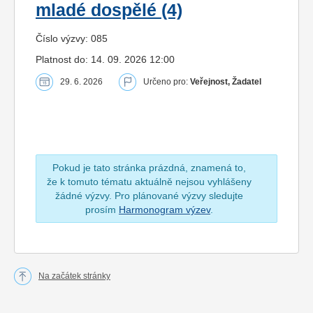
mladé dospělé (4)
Číslo výzvy: 085
Platnost do: 14. 09. 2026 12:00
29. 6. 2026
Určeno pro:
Veřejnost, Žadatel
Pokud je tato stránka prázdná, znamená to,
že k tomuto tématu aktuálně nejsou vyhlášeny
žádné výzvy. Pro plánované výzvy sledujte
prosím
Harmonogram výzev
.
Na začátek stránky