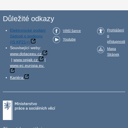
Důležité odkazy
Elektronické podání
Prohlášení
Větší šance
žádosti o podporu
o
Youtube
(IS KP21+)
přístupnosti
Související weby:
Mapa
www.dotaceeu.cz
Stránek
|
www.opjak.cz
|
www.ec.europa.eu
Kariéra