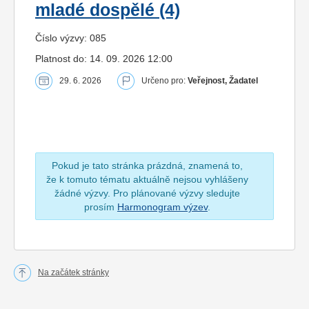
mladé dospělé (4)
Číslo výzvy: 085
Platnost do: 14. 09. 2026 12:00
29. 6. 2026
Určeno pro:
Veřejnost, Žadatel
Pokud je tato stránka prázdná, znamená to,
že k tomuto tématu aktuálně nejsou vyhlášeny
žádné výzvy. Pro plánované výzvy sledujte
prosím
Harmonogram výzev
.
Na začátek stránky