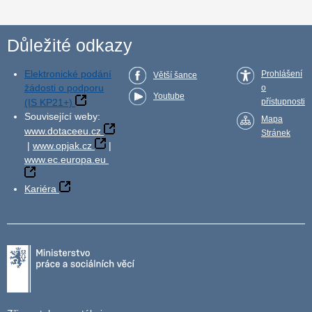
Důležité odkazy
Elektronické podání
Prohlášení
Větší šance
žádosti o podporu
o
Youtube
(IS KP21+)
přístupnosti
Související weby:
Mapa
www.dotaceeu.cz
Stránek
|
www.opjak.cz
|
www.ec.europa.eu
Kariéra