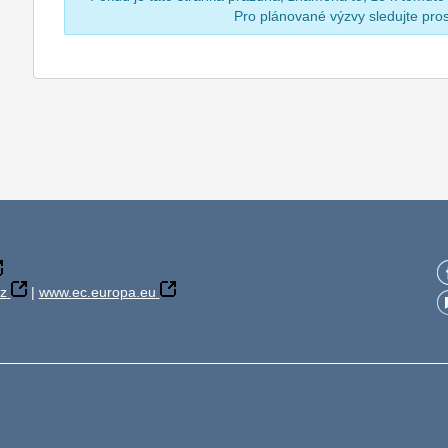
Pro plánované výzvy sledujte pr
z
|
www.ec.europa.eu