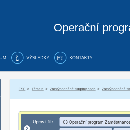
Operační prog
UM
VÝSLEDKY
KONTAKTY
/
/
/
ESF
Témata
Znevýhodněné skupiny osob
Znevýhodněné sku
Upravit filtr
Upravit filtr
03 Operační program Zaměstnanos