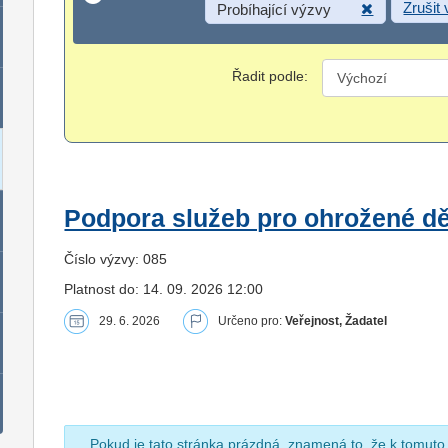
Zrušit
Probíhající výzvy
Řadit podle:
Podpora služeb pro ohrožené dět
Číslo výzvy: 085
Platnost do: 14. 09. 2026 12:00
29. 6. 2026
Určeno pro:
Veřejnost, Žadatel
Pokud je tato stránka prázdná, znamená to, že k tomuto