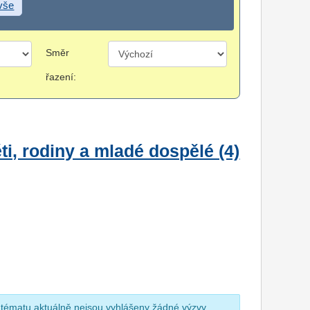
 vše
Směr
řazení:
i, rodiny a mladé dospělé (4)
 tématu aktuálně nejsou vyhlášeny žádné výzvy.