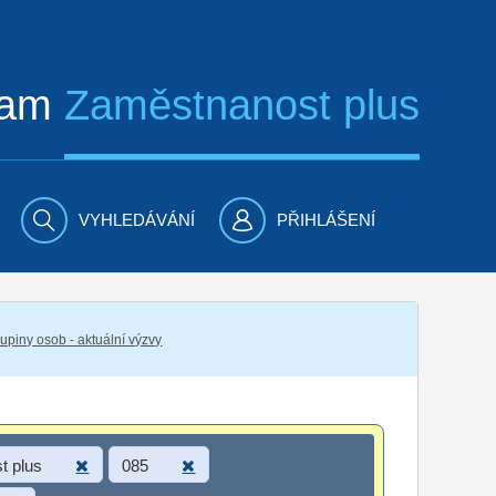
ram
Zaměstnanost plus
VYHLEDÁVÁNÍ
PŘIHLÁŠENÍ
piny osob - aktuální výzvy
t plus
085