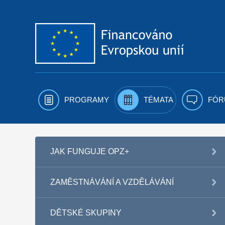
Přejít k obsahu
PROGRAMY
TÉMATA
FÓR
JAK FUNGUJE OPZ+
ZAMĚSTNÁVÁNÍ A VZDĚLÁVÁNÍ
DĚTSKÉ SKUPINY