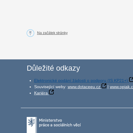
Na začátek stránky
Důležité odkazy
Elektronické podání žádosti o podporu (IS KP21+)
Související weby:
www.dotaceeu.cz
|
www.opjak.c
Kariéra