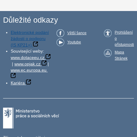
Důležité odkazy
Elektronické podání
Prohlášení
Větší šance
žádosti o podporu
o
Youtube
(IS KP21+)
přístupnosti
Související weby:
Mapa
www.dotaceeu.cz
Stránek
|
www.opjak.cz
|
www.ec.europa.eu
Kariéra