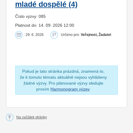
mladé dospělé (4)
Číslo výzvy: 085
Platnost do: 14. 09. 2026 12:00
29. 6. 2026
Určeno pro:
Veřejnost, Žadatel
Pokud je tato stránka prázdná, znamená to,
že k tomuto tématu aktuálně nejsou vyhlášeny
žádné výzvy. Pro plánované výzvy sledujte
prosím
Harmonogram výzev
.
Na začátek stránky