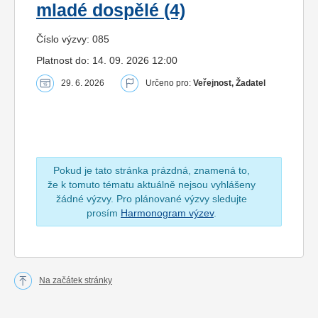
mladé dospělé (4)
Číslo výzvy: 085
Platnost do: 14. 09. 2026 12:00
29. 6. 2026
Určeno pro:
Veřejnost, Žadatel
Pokud je tato stránka prázdná, znamená to,
že k tomuto tématu aktuálně nejsou vyhlášeny
žádné výzvy. Pro plánované výzvy sledujte
prosím
Harmonogram výzev
.
Na začátek stránky