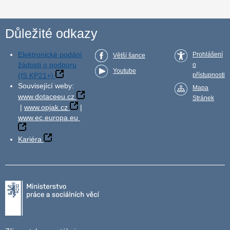
Důležité odkazy
Elektronické podání
Prohlášení
Větší šance
žádosti o podporu
o
Youtube
(IS KP21+)
přístupnosti
Související weby:
Mapa
www.dotaceeu.cz
Stránek
|
www.opjak.cz
|
www.ec.europa.eu
Kariéra