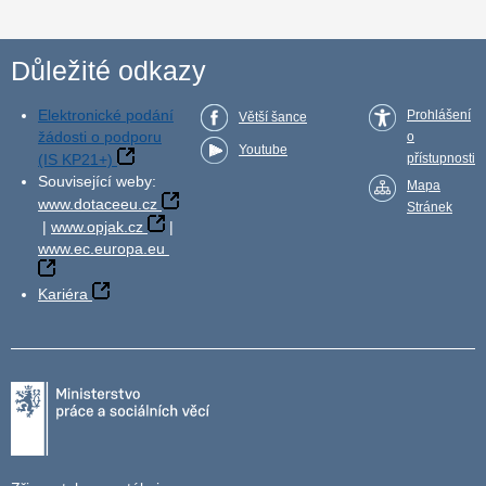
Důležité odkazy
Elektronické podání
Prohlášení
Větší šance
žádosti o podporu
o
Youtube
(IS KP21+)
přístupnosti
Související weby:
Mapa
www.dotaceeu.cz
Stránek
|
www.opjak.cz
|
www.ec.europa.eu
Kariéra