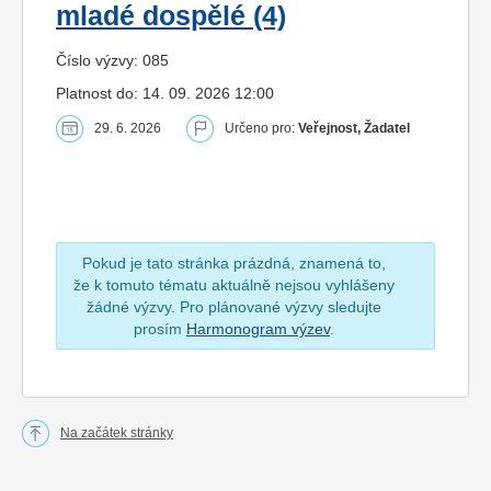
mladé dospělé (4)
Číslo výzvy: 085
Platnost do: 14. 09. 2026 12:00
29. 6. 2026
Určeno pro:
Veřejnost, Žadatel
Pokud je tato stránka prázdná, znamená to,
že k tomuto tématu aktuálně nejsou vyhlášeny
žádné výzvy. Pro plánované výzvy sledujte
prosím
Harmonogram výzev
.
Na začátek stránky