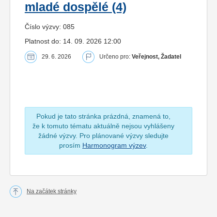
mladé dospělé (4)
Číslo výzvy: 085
Platnost do: 14. 09. 2026 12:00
29. 6. 2026
Určeno pro:
Veřejnost, Žadatel
Pokud je tato stránka prázdná, znamená to,
že k tomuto tématu aktuálně nejsou vyhlášeny
žádné výzvy. Pro plánované výzvy sledujte
prosím
Harmonogram výzev
.
Na začátek stránky