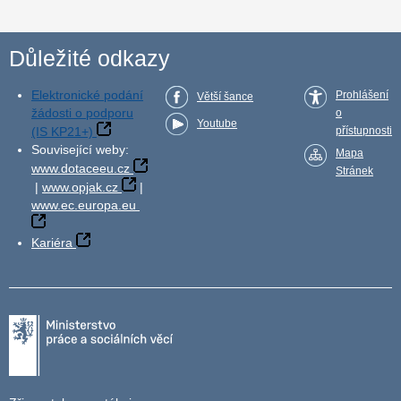
Důležité odkazy
Elektronické podání
Prohlášení
Větší šance
žádosti o podporu
o
Youtube
(IS KP21+)
přístupnosti
Související weby:
Mapa
www.dotaceeu.cz
Stránek
|
www.opjak.cz
|
www.ec.europa.eu
Kariéra