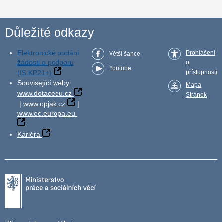
Důležité odkazy
Elektronické podání
Prohlášení
Větší šance
žádosti o podporu
o
Youtube
(IS KP21+)
přístupnosti
Související weby:
Mapa
www.dotaceeu.cz
Stránek
|
www.opjak.cz
|
www.ec.europa.eu
Kariéra