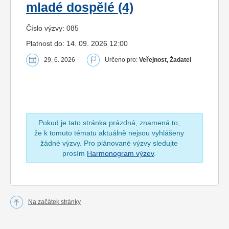
mladé dospělé (4)
Číslo výzvy: 085
Platnost do: 14. 09. 2026 12:00
29. 6. 2026
Určeno pro:
Veřejnost, Žadatel
Pokud je tato stránka prázdná, znamená to,
že k tomuto tématu aktuálně nejsou vyhlášeny
žádné výzvy. Pro plánované výzvy sledujte
prosím
Harmonogram výzev
.
Na začátek stránky