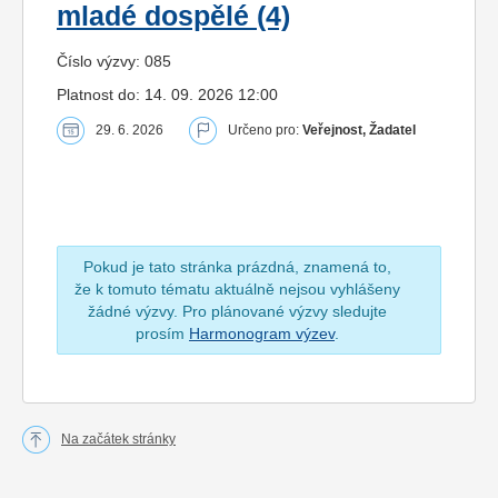
mladé dospělé (4)
Číslo výzvy: 085
Platnost do: 14. 09. 2026 12:00
29. 6. 2026
Určeno pro:
Veřejnost, Žadatel
Pokud je tato stránka prázdná, znamená to,
že k tomuto tématu aktuálně nejsou vyhlášeny
žádné výzvy. Pro plánované výzvy sledujte
prosím
Harmonogram výzev
.
Na začátek stránky