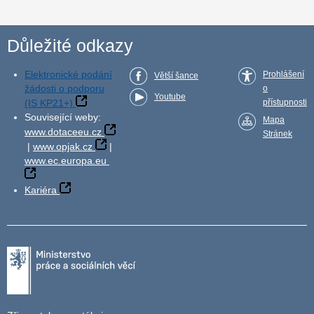
Důležité odkazy
Elektronické podání
Prohlášení
Větší šance
žádosti o podporu
o
Youtube
(IS KP21+)
přístupnosti
Související weby:
Mapa
www.dotaceeu.cz
Stránek
|
www.opjak.cz
|
www.ec.europa.eu
Kariéra