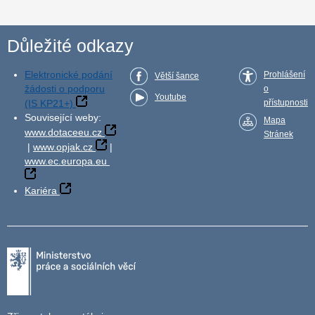
Důležité odkazy
Elektronické podání
Prohlášení
Větší šance
žádosti o podporu
o
Youtube
(IS KP21+)
přístupnosti
Související weby:
Mapa
www.dotaceeu.cz
Stránek
|
www.opjak.cz
|
www.ec.europa.eu
Kariéra