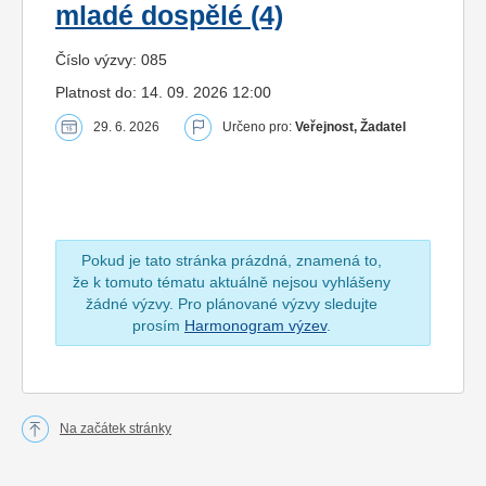
mladé dospělé (4)
Číslo výzvy: 085
Platnost do: 14. 09. 2026 12:00
29. 6. 2026
Určeno pro:
Veřejnost, Žadatel
Pokud je tato stránka prázdná, znamená to,
že k tomuto tématu aktuálně nejsou vyhlášeny
žádné výzvy. Pro plánované výzvy sledujte
prosím
Harmonogram výzev
.
Na začátek stránky