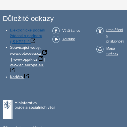
Důležité odkazy
Elektronické podání
Prohlášení
Větší šance
žádosti o podporu
o
Youtube
(IS KP21+)
přístupnosti
Související weby:
Mapa
www.dotaceeu.cz
Stránek
|
www.opjak.cz
|
www.ec.europa.eu
Kariéra