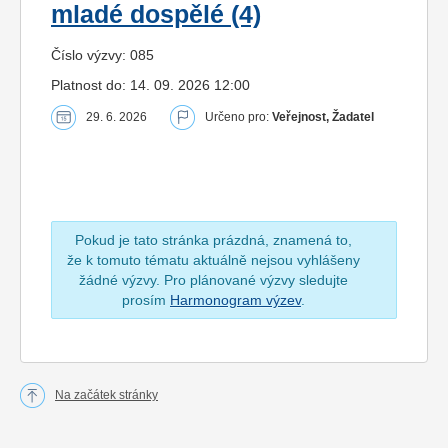
mladé dospělé (4)
Číslo výzvy: 085
Platnost do: 14. 09. 2026 12:00
29. 6. 2026
Určeno pro:
Veřejnost, Žadatel
Pokud je tato stránka prázdná, znamená to,
že k tomuto tématu aktuálně nejsou vyhlášeny
žádné výzvy. Pro plánované výzvy sledujte
prosím
Harmonogram výzev
.
Na začátek stránky