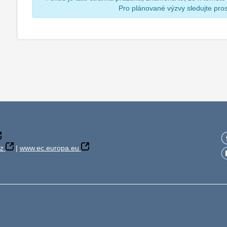
Pro plánované výzvy sledujte pr
z
|
www.ec.europa.eu