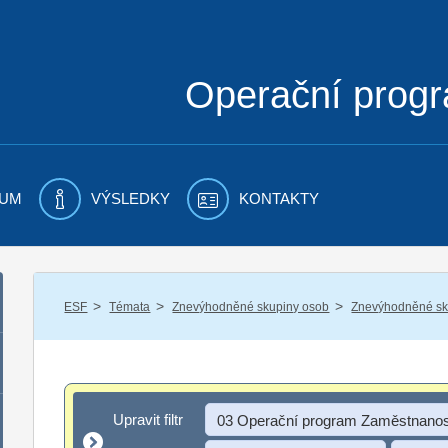
Operační prog
UM
VÝSLEDKY
KONTAKTY
/
/
/
ESF
Témata
Znevýhodněné skupiny osob
Znevýhodněné sku
Upravit filtr
Upravit filtr
03 Operační program Zaměstnanos