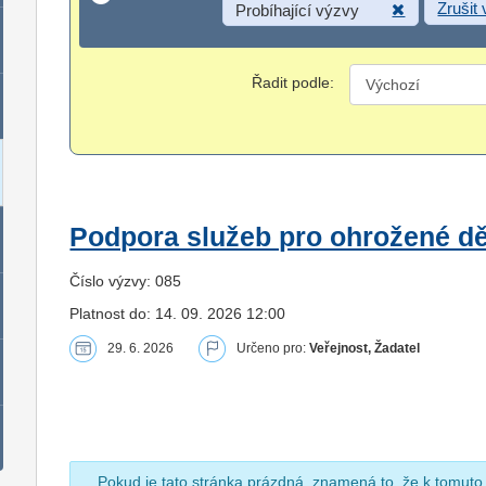
Zrušit
Probíhající výzvy
Řadit podle:
Podpora služeb pro ohrožené dět
Číslo výzvy: 085
Platnost do: 14. 09. 2026 12:00
29. 6. 2026
Určeno pro:
Veřejnost, Žadatel
Pokud je tato stránka prázdná, znamená to, že k tomuto