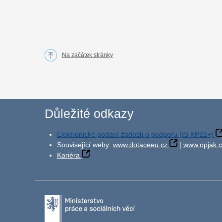
Na začátek stránky
Důležité odkazy
Elektronické podání žádosti o podporu (IS KP21+)
Související weby:
www.dotaceeu.cz
|
www.opjak.c
Kariéra