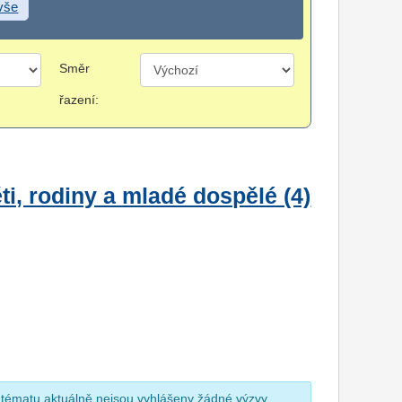
 vše
Směr
řazení:
i, rodiny a mladé dospělé (4)
 tématu aktuálně nejsou vyhlášeny žádné výzvy.