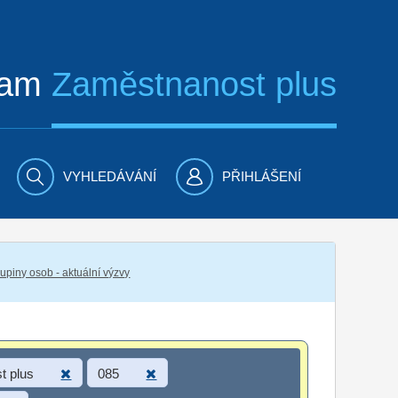
ram
Zaměstnanost plus
VYHLEDÁVÁNÍ
PŘIHLÁŠENÍ
piny osob - aktuální výzvy
t plus
085