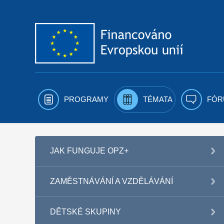
Přejít k obsahu
PROGRAMY
TÉMATA
FÓR
JAK FUNGUJE OPZ+
ZAMĚSTNÁVÁNÍ A VZDĚLÁVÁNÍ
DĚTSKÉ SKUPINY