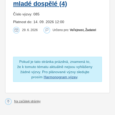
mladé dospělé (4)
Číslo výzvy: 085
Platnost do: 14. 09. 2026 12:00
29. 6. 2026
Určeno pro:
Veřejnost, Žadatel
Pokud je tato stránka prázdná, znamená to,
že k tomuto tématu aktuálně nejsou vyhlášeny
žádné výzvy. Pro plánované výzvy sledujte
prosím
Harmonogram výzev
.
Na začátek stránky