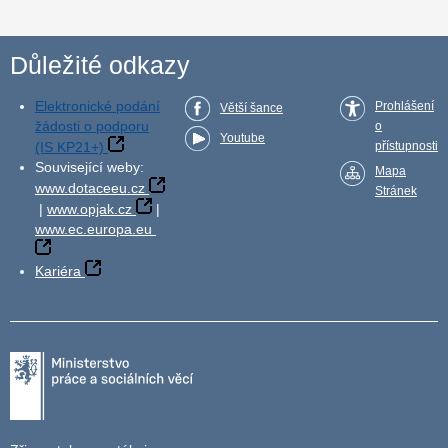
Důležité odkazy
Elektronické podání
Prohlášení
Větší šance
žádosti o podporu
o
Youtube
(IS KP21+)
přístupnosti
Související weby:
Mapa
www.dotaceeu.cz
Stránek
|
www.opjak.cz
|
www.ec.europa.eu
Kariéra