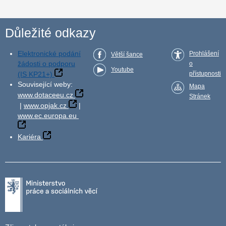
Důležité odkazy
Elektronické podání
Prohlášení
Větší šance
žádosti o podporu
o
Youtube
(IS KP21+)
přístupnosti
Související weby:
Mapa
www.dotaceeu.cz
Stránek
|
www.opjak.cz
|
www.ec.europa.eu
Kariéra