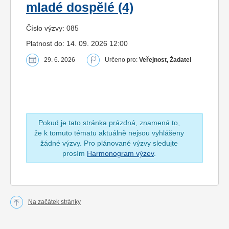
mladé dospělé (4)
Číslo výzvy: 085
Platnost do: 14. 09. 2026 12:00
29. 6. 2026
Určeno pro:
Veřejnost, Žadatel
Pokud je tato stránka prázdná, znamená to,
že k tomuto tématu aktuálně nejsou vyhlášeny
žádné výzvy. Pro plánované výzvy sledujte
prosím
Harmonogram výzev
.
Na začátek stránky