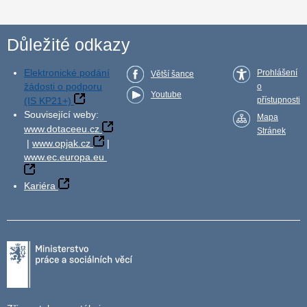
Důležité odkazy
Elektronické podání
Prohlášení
Větší šance
žádosti o podporu
o
Youtube
(IS KP21+)
přístupnosti
Související weby:
Mapa
www.dotaceeu.cz
Stránek
|
www.opjak.cz
|
www.ec.europa.eu
Kariéra