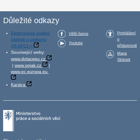
Důležité odkazy
Elektronické podání
Prohlášení
Větší šance
žádosti o podporu
o
Youtube
(IS KP21+)
přístupnosti
Související weby:
Mapa
www.dotaceeu.cz
Stránek
|
www.opjak.cz
|
www.ec.europa.eu
Kariéra