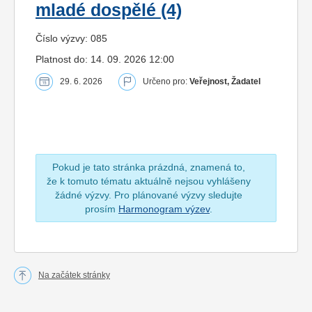
mladé dospělé (4)
Číslo výzvy: 085
Platnost do: 14. 09. 2026 12:00
29. 6. 2026
Určeno pro:
Veřejnost, Žadatel
Pokud je tato stránka prázdná, znamená to,
že k tomuto tématu aktuálně nejsou vyhlášeny
žádné výzvy. Pro plánované výzvy sledujte
prosím
Harmonogram výzev
.
Na začátek stránky