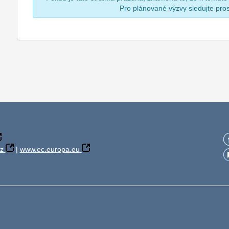
Pro plánované výzvy sledujte pr
z
|
www.ec.europa.eu