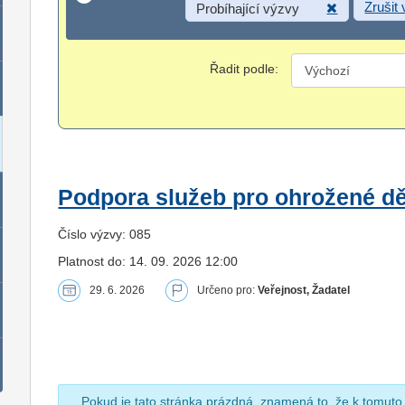
Zrušit
Probíhající výzvy
Řadit podle:
Podpora služeb pro ohrožené dět
Číslo výzvy: 085
Platnost do: 14. 09. 2026 12:00
29. 6. 2026
Určeno pro:
Veřejnost, Žadatel
Pokud je tato stránka prázdná, znamená to, že k tomuto