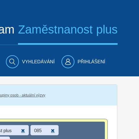
ram
Zaměstnanost plus
VYHLEDÁVÁNÍ
PŘIHLÁŠENÍ
piny osob - aktuální výzvy
t plus
085