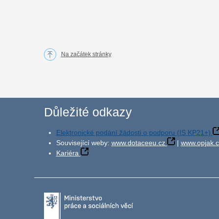
Na začátek stránky
Důležité odkazy
Elektronické podání žádosti o podporu (IS KP21+)
Související weby:
www.dotaceeu.cz
|
www.opjak.c
Kariéra