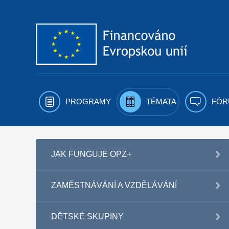
Přejít k obsahu
PROGRAMY
TÉMATA
FÓR
JAK FUNGUJE OPZ+
ZAMĚSTNÁVÁNÍ A VZDĚLÁVÁNÍ
DĚTSKÉ SKUPINY