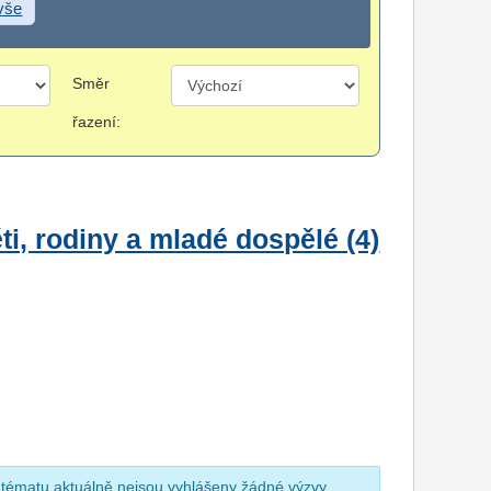
 vše
Směr
řazení:
i, rodiny a mladé dospělé (4)
 tématu aktuálně nejsou vyhlášeny žádné výzvy.