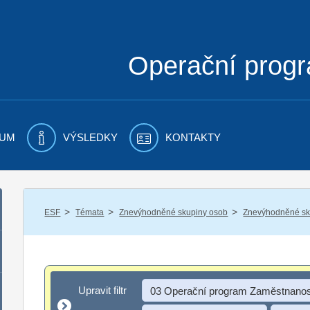
Operační prog
UM
VÝSLEDKY
KONTAKTY
/
/
/
ESF
Témata
Znevýhodněné skupiny osob
Znevýhodněné sku
Upravit filtr
Upravit filtr
03 Operační program Zaměstnanos