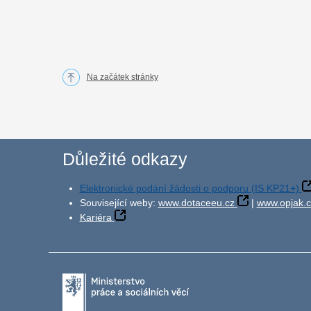
Na začátek stránky
Důležité odkazy
Elektronické podání žádosti o podporu (IS KP21+)
Související weby:
www.dotaceeu.cz
|
www.opjak.c
Kariéra