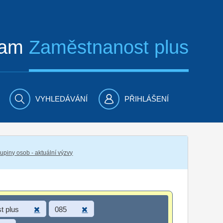
ram
Zaměstnanost plus
VYHLEDÁVÁNÍ
PŘIHLÁŠENÍ
piny osob - aktuální výzvy
t plus
085