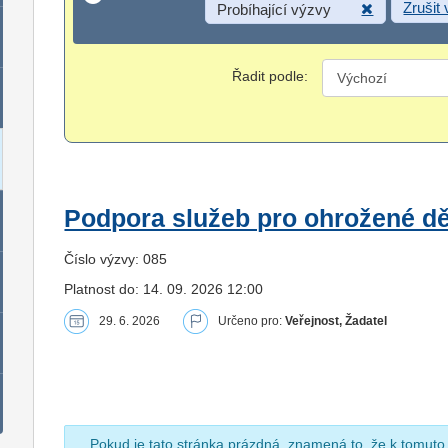
Zrušit
Probíhající výzvy
Řadit podle:
Podpora služeb pro ohrožené dět
Číslo výzvy: 085
Platnost do: 14. 09. 2026 12:00
29. 6. 2026
Určeno pro:
Veřejnost, Žadatel
Pokud je tato stránka prázdná, znamená to, že k tomuto