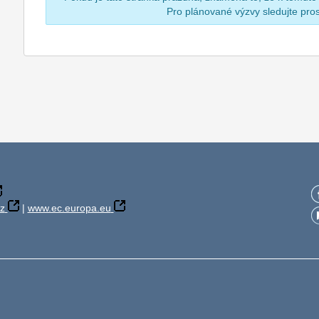
Pro plánované výzvy sledujte pr
z
|
www.ec.europa.eu