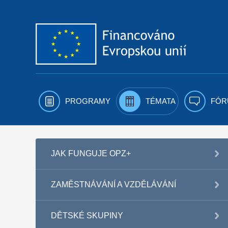
Přejít k obsahu
PROGRAMY
TÉMATA
FÓR
JAK FUNGUJE OPZ+
ZAMĚSTNÁVÁNÍ A VZDĚLÁVÁNÍ
DĚTSKÉ SKUPINY