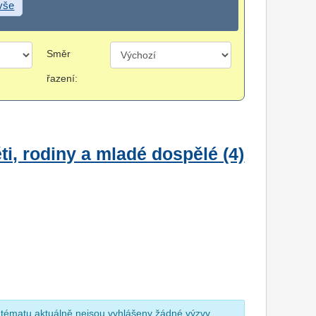
 vše
Směr
řazení:
i, rodiny a mladé dospělé (4)
 tématu aktuálně nejsou vyhlášeny žádné výzvy.