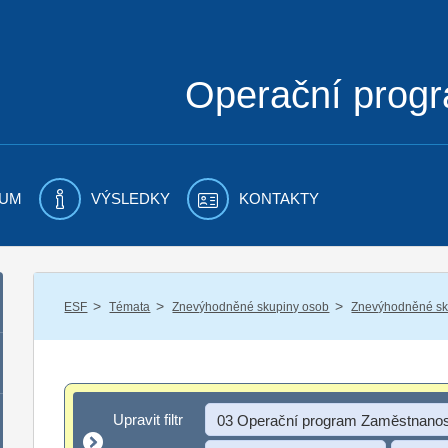
Operační prog
UM
VÝSLEDKY
KONTAKTY
/
/
/
ESF
Témata
Znevýhodněné skupiny osob
Znevýhodněné sku
Upravit filtr
Upravit filtr
03 Operační program Zaměstnanos