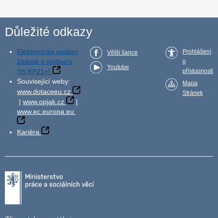
Důležité odkazy
Elektronické podání
Prohlášení
Větší šance
žádosti o podporu
o
Youtube
(IS KP21+)
přístupnosti
Související weby:
Mapa
www.dotaceeu.cz
Stránek
|
www.opjak.cz
|
www.ec.europa.eu
Kariéra