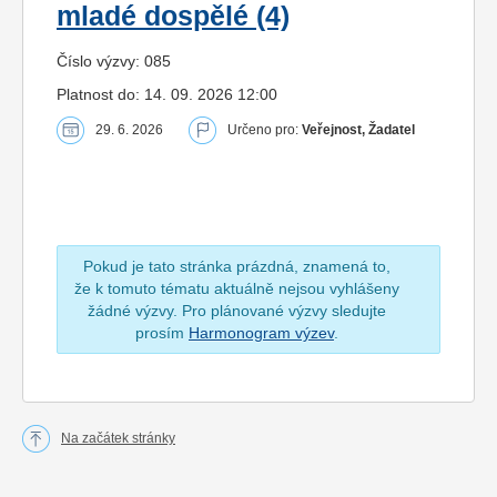
mladé dospělé (4)
Číslo výzvy: 085
Platnost do: 14. 09. 2026 12:00
29. 6. 2026
Určeno pro:
Veřejnost, Žadatel
Pokud je tato stránka prázdná, znamená to,
že k tomuto tématu aktuálně nejsou vyhlášeny
žádné výzvy. Pro plánované výzvy sledujte
prosím
Harmonogram výzev
.
Na začátek stránky