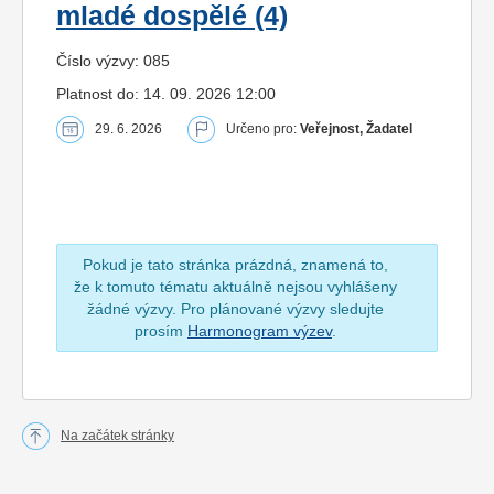
mladé dospělé (4)
Číslo výzvy: 085
Platnost do: 14. 09. 2026 12:00
29. 6. 2026
Určeno pro:
Veřejnost, Žadatel
Pokud je tato stránka prázdná, znamená to,
že k tomuto tématu aktuálně nejsou vyhlášeny
žádné výzvy. Pro plánované výzvy sledujte
prosím
Harmonogram výzev
.
Na začátek stránky