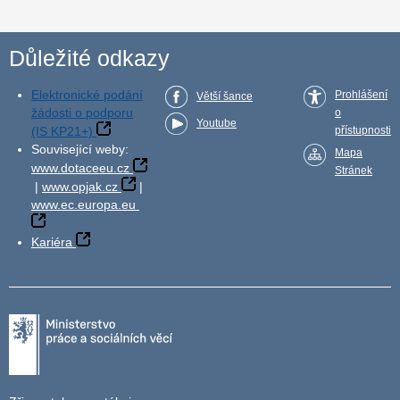
Důležité odkazy
Elektronické podání
Prohlášení
Větší šance
žádosti o podporu
o
Youtube
(IS KP21+)
přístupnosti
Související weby:
Mapa
www.dotaceeu.cz
Stránek
|
www.opjak.cz
|
www.ec.europa.eu
Kariéra