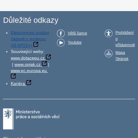
Důležité odkazy
Elektronické podání
Prohlášení
Větší šance
žádosti o podporu
o
Youtube
(IS KP21+)
přístupnosti
Související weby:
Mapa
www.dotaceeu.cz
Stránek
|
www.opjak.cz
|
www.ec.europa.eu
Kariéra