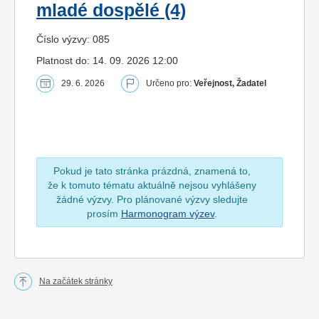
mladé dospělé (4)
Číslo výzvy: 085
Platnost do: 14. 09. 2026 12:00
29. 6. 2026
Určeno pro:
Veřejnost, Žadatel
Pokud je tato stránka prázdná, znamená to,
že k tomuto tématu aktuálně nejsou vyhlášeny
žádné výzvy. Pro plánované výzvy sledujte
prosím
Harmonogram výzev
.
Na začátek stránky