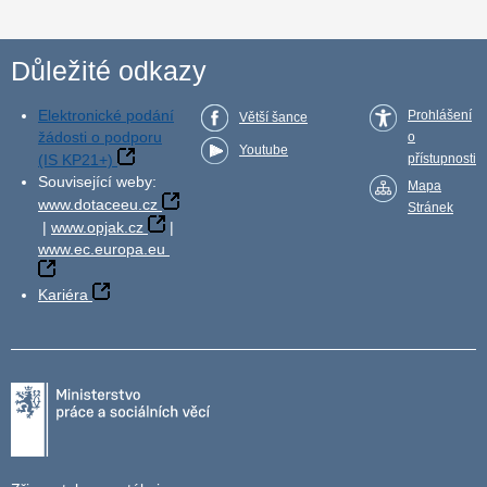
Důležité odkazy
Elektronické podání
Prohlášení
Větší šance
žádosti o podporu
o
Youtube
(IS KP21+)
přístupnosti
Související weby:
Mapa
www.dotaceeu.cz
Stránek
|
www.opjak.cz
|
www.ec.europa.eu
Kariéra