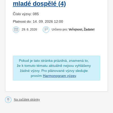
mladé dospělé (4)
Číslo výzvy: 085
Platnost do: 14. 09. 2026 12:00
29. 6. 2026
Určeno pro:
Veřejnost, Žadatel
Pokud je tato stránka prázdná, znamená to,
že k tomuto tématu aktuálně nejsou vyhlášeny
žádné výzvy. Pro plánované výzvy sledujte
prosím
Harmonogram výzev
.
Na začátek stránky