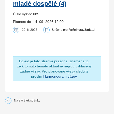
mladé dospělé (4)
Číslo výzvy: 085
Platnost do: 14. 09. 2026 12:00
29. 6. 2026
Určeno pro:
Veřejnost, Žadatel
Pokud je tato stránka prázdná, znamená to,
že k tomuto tématu aktuálně nejsou vyhlášeny
žádné výzvy. Pro plánované výzvy sledujte
prosím
Harmonogram výzev
.
Na začátek stránky