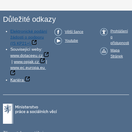
Důležité odkazy
Elektronické podání
Prohlášení
Větší šance
žádosti o podporu
o
Youtube
(IS KP21+)
přístupnosti
Související weby:
Mapa
www.dotaceeu.cz
Stránek
|
www.opjak.cz
|
www.ec.europa.eu
Kariéra