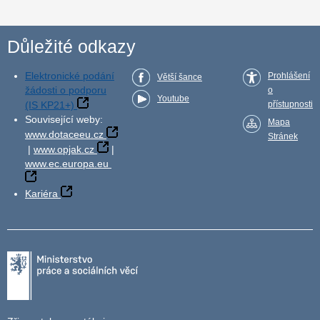
Důležité odkazy
Elektronické podání
Prohlášení
Větší šance
žádosti o podporu
o
Youtube
(IS KP21+)
přístupnosti
Související weby:
Mapa
www.dotaceeu.cz
Stránek
|
www.opjak.cz
|
www.ec.europa.eu
Kariéra