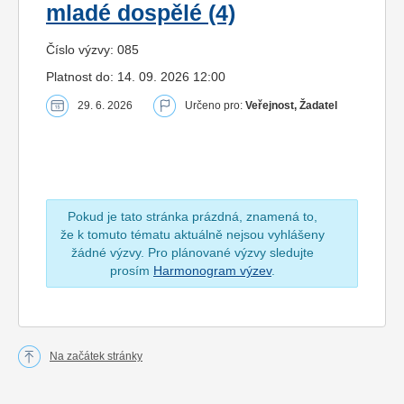
mladé dospělé (4)
Číslo výzvy: 085
Platnost do: 14. 09. 2026 12:00
29. 6. 2026
Určeno pro:
Veřejnost, Žadatel
Pokud je tato stránka prázdná, znamená to,
že k tomuto tématu aktuálně nejsou vyhlášeny
žádné výzvy. Pro plánované výzvy sledujte
prosím
Harmonogram výzev
.
Na začátek stránky