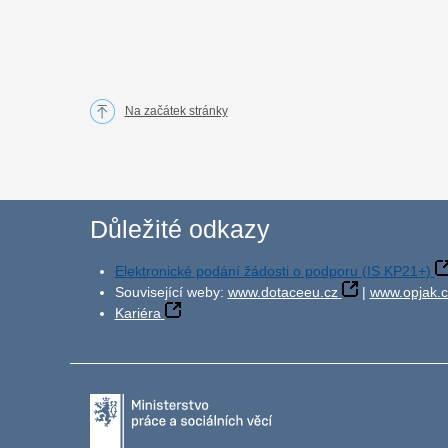
Na začátek stránky
Důležité odkazy
Elektronické podání žádosti o podporu (IS KP21+)
Související weby:
www.dotaceeu.cz
|
www.opjak.c
Kariéra