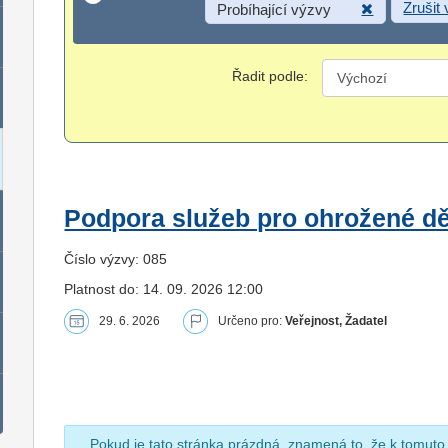
Zrušit
Probíhající výzvy
Řadit podle:
Podpora služeb pro ohrožené dět
Číslo výzvy: 085
Platnost do: 14. 09. 2026 12:00
29. 6. 2026
Určeno pro:
Veřejnost, Žadatel
Pokud je tato stránka prázdná, znamená to, že k tomuto