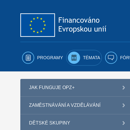
Přejít k obsahu
PROGRAMY
TÉMATA
FÓR
JAK FUNGUJE OPZ+
ZAMĚSTNÁVÁNÍ A VZDĚLÁVÁNÍ
DĚTSKÉ SKUPINY