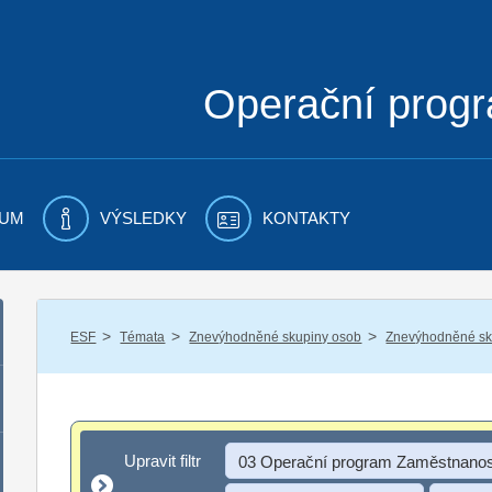
Operační prog
UM
VÝSLEDKY
KONTAKTY
/
/
/
ESF
Témata
Znevýhodněné skupiny osob
Znevýhodněné sku
Upravit filtr
Upravit filtr
03 Operační program Zaměstnanos