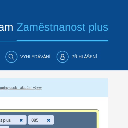
ram
Zaměstnanost plus
VYHLEDÁVÁNÍ
PŘIHLÁŠENÍ
piny osob - aktuální výzvy
t plus
085