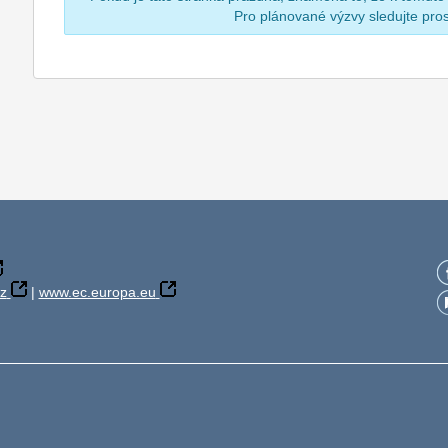
Pro plánované výzvy sledujte pr
z
|
www.ec.europa.eu