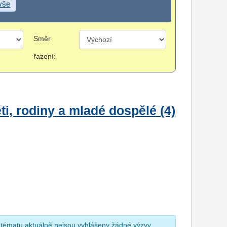
 vše
Směr
řazení:
i, rodiny a mladé dospělé (4)
 tématu aktuálně nejsou vyhlášeny žádné výzvy.