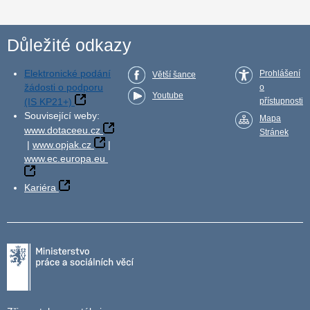
Důležité odkazy
Elektronické podání
Prohlášení
Větší šance
žádosti o podporu
o
Youtube
(IS KP21+)
přístupnosti
Související weby:
Mapa
www.dotaceeu.cz
Stránek
|
www.opjak.cz
|
www.ec.europa.eu
Kariéra