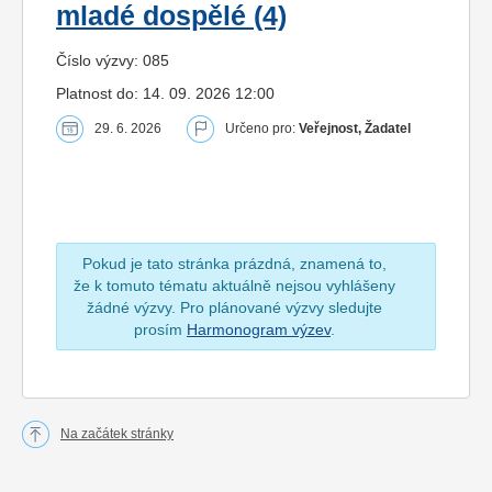
mladé dospělé (4)
Číslo výzvy: 085
Platnost do: 14. 09. 2026 12:00
29. 6. 2026
Určeno pro:
Veřejnost, Žadatel
Pokud je tato stránka prázdná, znamená to,
že k tomuto tématu aktuálně nejsou vyhlášeny
žádné výzvy. Pro plánované výzvy sledujte
prosím
Harmonogram výzev
.
Na začátek stránky