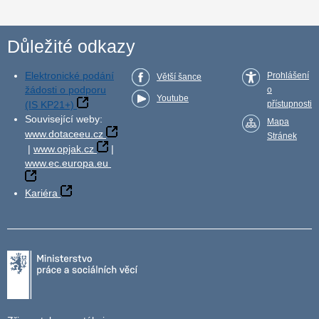
Důležité odkazy
Elektronické podání
Prohlášení
Větší šance
žádosti o podporu
o
Youtube
(IS KP21+)
přístupnosti
Související weby:
Mapa
www.dotaceeu.cz
Stránek
|
www.opjak.cz
|
www.ec.europa.eu
Kariéra