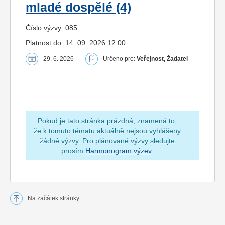
mladé dospělé (4)
Číslo výzvy: 085
Platnost do: 14. 09. 2026 12:00
29. 6. 2026
Určeno pro:
Veřejnost, Žadatel
Pokud je tato stránka prázdná, znamená to,
že k tomuto tématu aktuálně nejsou vyhlášeny
žádné výzvy. Pro plánované výzvy sledujte
prosím
Harmonogram výzev
.
Na začátek stránky