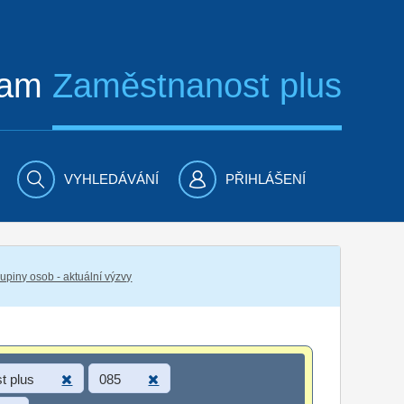
ram
Zaměstnanost plus
VYHLEDÁVÁNÍ
PŘIHLÁŠENÍ
piny osob - aktuální výzvy
t plus
085