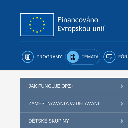
Přejít k obsahu
PROGRAMY
TÉMATA
FÓR
JAK FUNGUJE OPZ+
ZAMĚSTNÁVÁNÍ A VZDĚLÁVÁNÍ
DĚTSKÉ SKUPINY