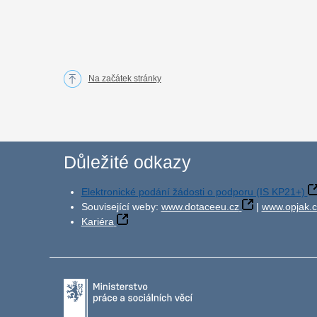
Na začátek stránky
Důležité odkazy
Elektronické podání žádosti o podporu (IS KP21+)
Související weby:
www.dotaceeu.cz
|
www.opjak.c
Kariéra