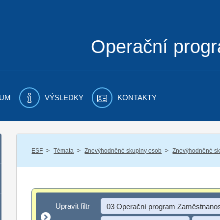
Operační prog
UM
VÝSLEDKY
KONTAKTY
/
/
/
ESF
Témata
Znevýhodněné skupiny osob
Znevýhodněné sku
Upravit filtr
Upravit filtr
03 Operační program Zaměstnanos