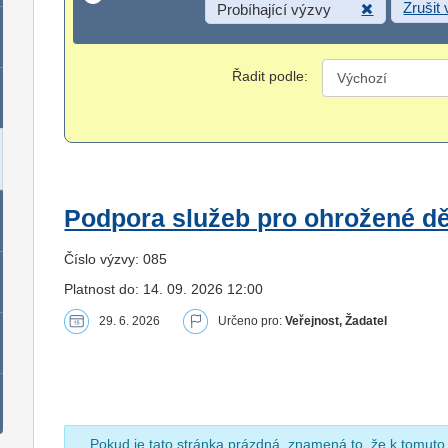
Zrušit
Probíhající výzvy
Řadit podle:
Podpora služeb pro ohrožené dět
Číslo výzvy: 085
Platnost do: 14. 09. 2026 12:00
29. 6. 2026
Určeno pro:
Veřejnost, Žadatel
Pokud je tato stránka prázdná, znamená to, že k tomuto