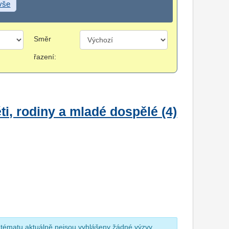
 vše
Směr
řazení:
i, rodiny a mladé dospělé (4)
 tématu aktuálně nejsou vyhlášeny žádné výzvy.