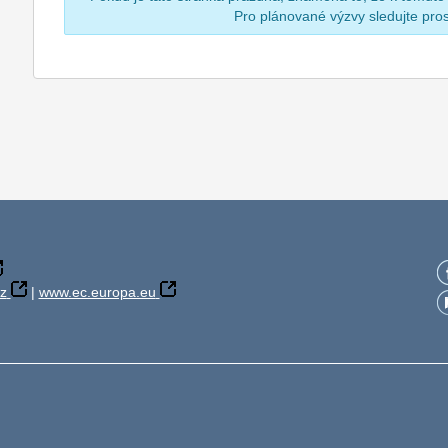
Pro plánované výzvy sledujte pr
z
|
www.ec.europa.eu