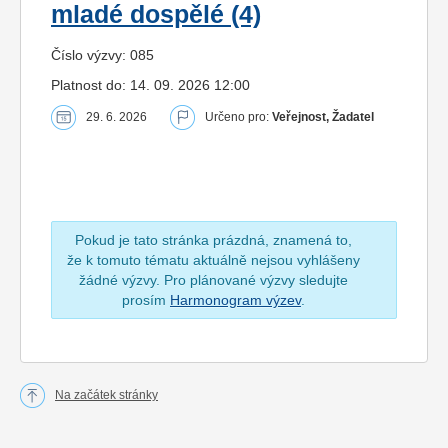
mladé dospělé (4)
Číslo výzvy: 085
Platnost do: 14. 09. 2026 12:00
29. 6. 2026
Určeno pro:
Veřejnost, Žadatel
Pokud je tato stránka prázdná, znamená to,
že k tomuto tématu aktuálně nejsou vyhlášeny
žádné výzvy. Pro plánované výzvy sledujte
prosím
Harmonogram výzev
.
Na začátek stránky