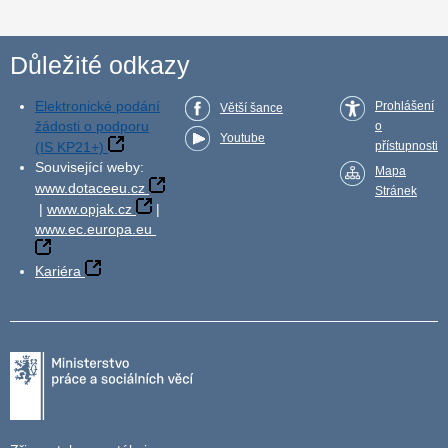
Důležité odkazy
Elektronické podání
Prohlášení
Větší šance
žádosti o podporu
o
Youtube
(IS KP21+)
přístupnosti
Související weby:
Mapa
www.dotaceeu.cz
Stránek
|
www.opjak.cz
|
www.ec.europa.eu
Kariéra