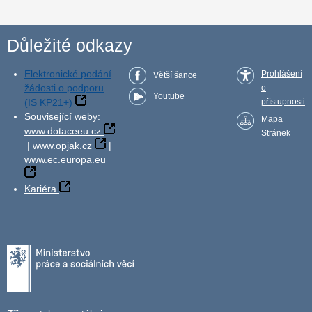
Důležité odkazy
Elektronické podání
Prohlášení
Větší šance
žádosti o podporu
o
Youtube
(IS KP21+)
přístupnosti
Související weby:
Mapa
www.dotaceeu.cz
Stránek
|
www.opjak.cz
|
www.ec.europa.eu
Kariéra