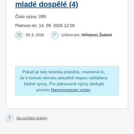
mladé dospělé (4)
Číslo výzvy: 085
Platnost do: 14. 09. 2026 12:00
29. 6. 2026
Určeno pro:
Veřejnost, Žadatel
Pokud je tato stránka prázdná, znamená to,
že k tomuto tématu aktuálně nejsou vyhlášeny
žádné výzvy. Pro plánované výzvy sledujte
prosím
Harmonogram výzev
.
Na začátek stránky