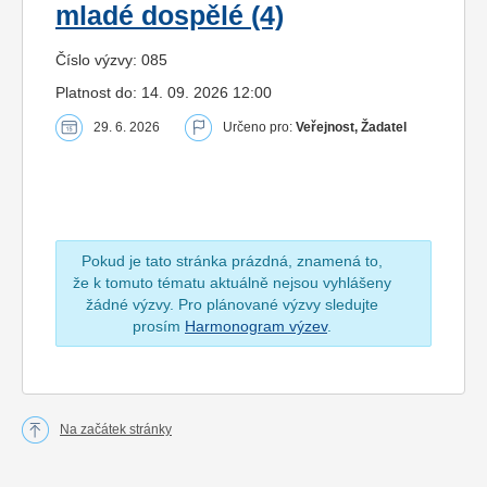
mladé dospělé (4)
Číslo výzvy: 085
Platnost do: 14. 09. 2026 12:00
29. 6. 2026
Určeno pro:
Veřejnost, Žadatel
Pokud je tato stránka prázdná, znamená to,
že k tomuto tématu aktuálně nejsou vyhlášeny
žádné výzvy. Pro plánované výzvy sledujte
prosím
Harmonogram výzev
.
Na začátek stránky