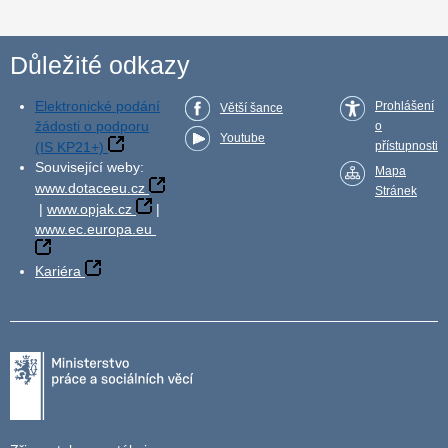
Důležité odkazy
Elektronické podání
Prohlášení
Větší šance
žádosti o podporu
o
Youtube
(IS KP21+)
přístupnosti
Související weby:
Mapa
www.dotaceeu.cz
Stránek
|
www.opjak.cz
|
www.ec.europa.eu
Kariéra